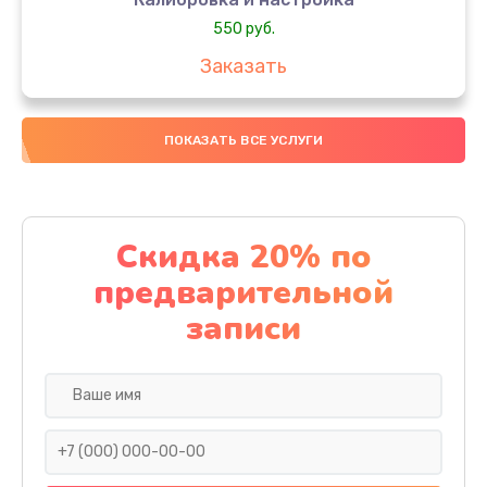
550 руб.
Заказать
Ремонт датчика синхроимпульсов
ПОКАЗАТЬ ВСЕ УСЛУГИ
1350 руб.
Заказать
Ремонт оптики
Скидка 20% по
1800 руб.
предварительной
Заказать
записи
Восстановление питания
450 руб.
Заказать
Обновление ПО