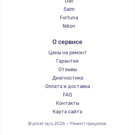
Dali
Ремонт прицелов MAKdot
Saim
Ремонт прицелов Hikmicro
Fortuna
Ремонт прицелов IWT
Nikon
Ремонт прицелов Guide
Nikko
О сервисе
Ремонт прицелов NNPO
Artelv
Ремонт прицелов Taigan
Hakko
Цены на ремонт
Ремонт прицелов Thermal Scope
HALES
Гарантия
Ремонт прицелов ConoTech
Leica
Отзывы
Ремонт прицелов Легат
Vector Optics
Диагностика
Ремонт прицелов Athlon
Carl Zeiss
Оплата и доставка
Zeiss
FAQ
AGM Global Vision
Контакты
Pilad
Карта сайта
Arkon
© pricel-iq.ru
2026
— Ремонт прицелов.
ANYSMART