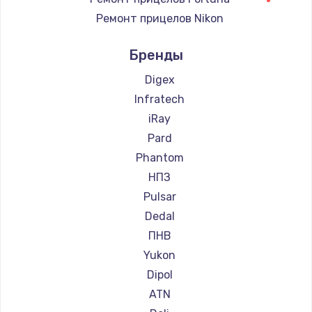
Ремонт прицелов Nikon
Ремонт прицелов Nikko
Бренды
Ремонт прицелов Artelv
Ремонт прицелов Hakko
Digex
Ремонт прицелов HALES
Infratech
Ремонт прицелов Leica
iRay
Ремонт прицелов Vector Optics
Pard
Ремонт прицелов Carl Zeiss
Phantom
Ремонт прицелов Zeiss
НПЗ
Ремонт прицелов AGM Global Vision
Pulsar
Ремонт прицелов Pilad
Dedal
Ремонт прицелов Arkon
ПНВ
Ремонт прицелов ANYSMART
Yukon
Ремонт прицелов FLIR
Dipol
Ремонт прицелов Venox
ATN
Ремонт прицелов Holosun