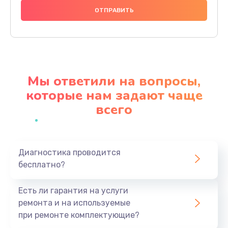
400 руб.
Заказать
Замена аккумулятора
400 руб.
Мы ответили на вопросы,
Заказать
которые нам задают чаще
всего
Замена USB порта
400 руб.
Заказать
Диагностика проводится
бесплатно?
Ремонт встроенного дальномера и других
устройств
Есть ли гарантия на услуги
550 руб.
ремонта и на используемые
Заказать
при ремонте комплектующие?