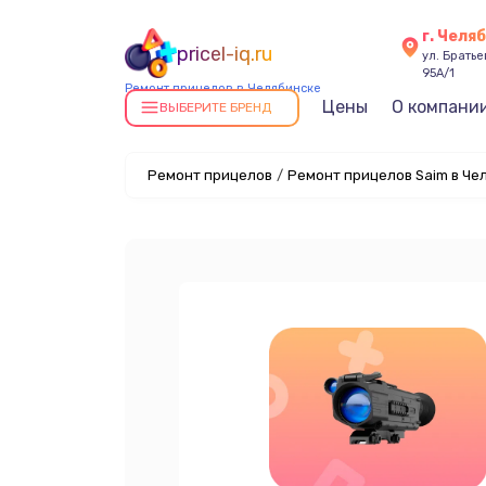
г. Челя
pricel-iq.ru
ул. Брать
95А/1
Ремонт прицелов в Челябинске
Цены
О компани
ВЫБЕРИТЕ БРЕНД
Ремонт прицелов
/
Ремонт прицелов Saim в Че