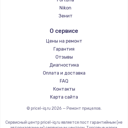
Ремонт прицелов Hikmicro
Nikon
Ремонт прицелов IWT
Зенит
Ремонт прицелов Guide
Nikko
О сервисе
Ремонт прицелов NNPO
Artelv
Ремонт прицелов Taigan
Hakko
Цены на ремонт
Ремонт прицелов Thermal Scope
HALES
Гарантия
Ремонт прицелов ConoTech
Leica
Отзывы
Ремонт прицелов Легат
Vector Optics
Диагностика
Ремонт прицелов Athlon
Carl Zeiss
Оплата и доставка
Zeiss
FAQ
AGM Global Vision
Контакты
Pilad
Карта сайта
Arkon
© pricel-iq.ru
2026
— Ремонт прицелов.
ANYSMART
FLIR
Сервисный центр pricel-iq.ru является пост гарантийным (не
Venox
авторизованным) сервисным центром. Торговые марки,