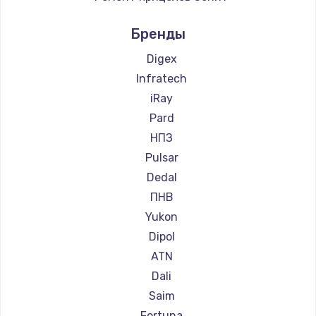
Ремонт прицелов Nikko
Бренды
Ремонт прицелов Artelv
Ремонт прицелов Hakko
Digex
Ремонт прицелов HALES
Infratech
Ремонт прицелов Leica
iRay
Ремонт прицелов Vector Optics
Pard
Ремонт прицелов Carl Zeiss
НПЗ
Ремонт прицелов Zeiss
Pulsar
Ремонт прицелов AGM Global Vision
Dedal
Ремонт прицелов Pilad
ПНВ
Ремонт прицелов Arkon
Yukon
Ремонт прицелов ANYSMART
Dipol
Ремонт прицелов FLIR
ATN
Ремонт прицелов Venox
Dali
Ремонт прицелов Holosun
Saim
Ремонт прицелов MAKdot
Fortuna