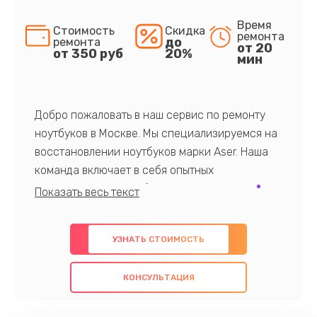
Время
Стоимость
Скидка
ремонта
до
ремонта
от 20
от 350 руб
20%
мин
Добро пожаловать в наш сервис по ремонту
ноутбуков в Москве. Мы специализируемся на
восстановлении ноутбуков марки Aser. Наша
команда включает в себя опытных
профессионалов с обширными знаниями и
многолетним опытом в данной области. Мы
предлагаем быстрый и качественный ремонт с
УЗНАТЬ СТОИМОСТЬ
использованием оригинальных компонентов, а
также гарантируем качество всех
КОНСУЛЬТАЦИЯ
проведенных работ. Наша цель - предоставить
клиентам надежное и профессиональное