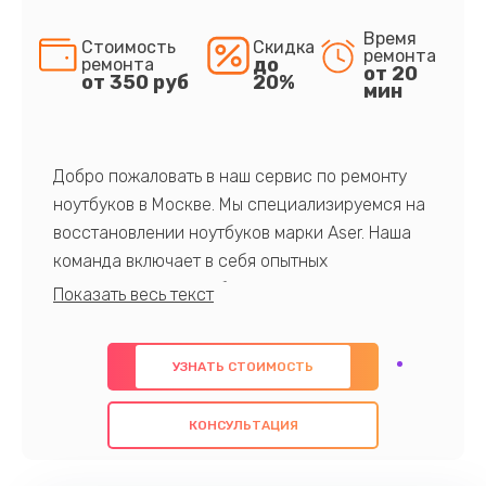
Время
Стоимость
Скидка
ремонта
до
ремонта
от 20
от 350 руб
20%
мин
Добро пожаловать в наш сервис по ремонту
ноутбуков в Москве. Мы специализируемся на
восстановлении ноутбуков марки Aser. Наша
команда включает в себя опытных
профессионалов с обширными знаниями и
многолетним опытом в данной области. Мы
предлагаем быстрый и качественный ремонт с
УЗНАТЬ СТОИМОСТЬ
использованием оригинальных компонентов, а
также гарантируем качество всех
КОНСУЛЬТАЦИЯ
проведенных работ. Наша цель - предоставить
клиентам надежное и профессиональное