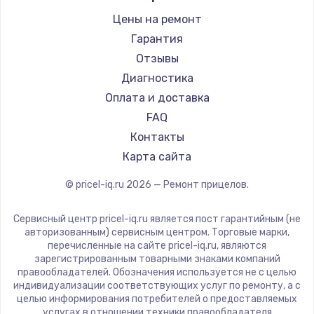
Ремонт прицелов Taigan
Hakko
Цены на ремонт
Ремонт прицелов Thermal Scope
HALES
Гарантия
Ремонт прицелов ConoTech
Leica
Отзывы
Ремонт прицелов Легат
Vector Optics
Диагностика
Ремонт прицелов Athlon
Carl Zeiss
Оплата и доставка
Zeiss
FAQ
AGM Global Vision
Контакты
Pilad
Карта сайта
Arkon
© pricel-iq.ru
2026
— Ремонт прицелов.
ANYSMART
FLIR
Сервисный центр pricel-iq.ru является пост гарантийным (не
Venox
авторизованным) сервисным центром. Торговые марки,
перечисленные на сайте pricel-iq.ru, являются
Holosun
зарегистрированным товарными знаками компаний
MAKdot
правообладателей. Обозначения используется не с целью
индивидуализации соответствующих услуг по ремонту, а с
Hikmicro
целью информирования потребителей о предоставляемых
IWT
услугах в отношении техники правообладателя