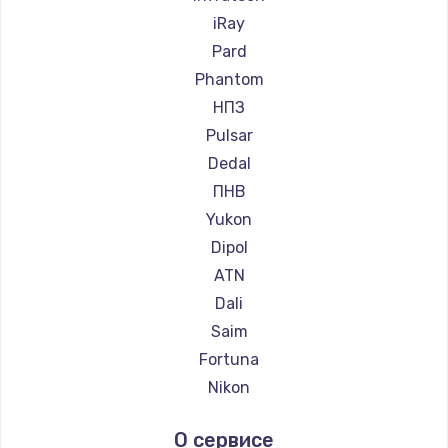
Ремонт прицелов Leica
iRay
Ремонт прицелов Vector Optics
Pard
Ремонт прицелов Carl Zeiss
Phantom
Ремонт прицелов Zeiss
НПЗ
Ремонт прицелов AGM Global Vision
Pulsar
Ремонт прицелов Pilad
Dedal
Ремонт прицелов Arkon
ПНВ
Ремонт прицелов ANYSMART
Yukon
Ремонт прицелов FLIR
Dipol
Ремонт прицелов Venox
ATN
Ремонт прицелов Holosun
Dali
Ремонт прицелов MAKdot
Saim
Ремонт прицелов Hikmicro
Fortuna
Ремонт прицелов IWT
Nikon
Ремонт прицелов Guide
Зенит
О сервисе
Ремонт прицелов NNPO
Artelv