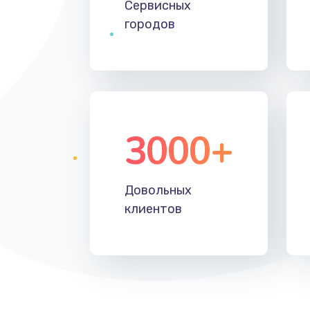
Сервисных
Замена ключей управления
городов
Ремонт разъема
Замена корпуса
Ремонт цепи питания
3000+
Замена микросхемы усилителя
Довольных
Замена дисплея (экрана)
клиентов
Замена объективов с улучшение
характеристик
Ремонт платы управления