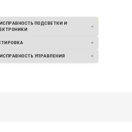
750 руб.
Заказать
650 руб.
Заказать
ИСПРАВНОСТЬ ПОДСВЕТКИ И
ЕКТРОНИКИ
650 руб.
Заказать
СТИРОВКА
ИСПРАВНОСТЬ УПРАВЛЕНИЯ