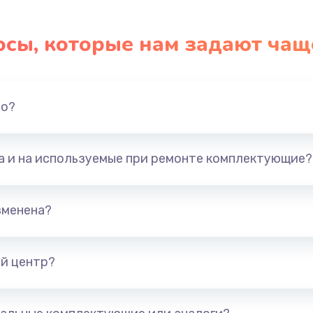
осы, которые нам задают чащ
но?
та и на используемые при ремонте комплектующие?
зменена?
й центр?