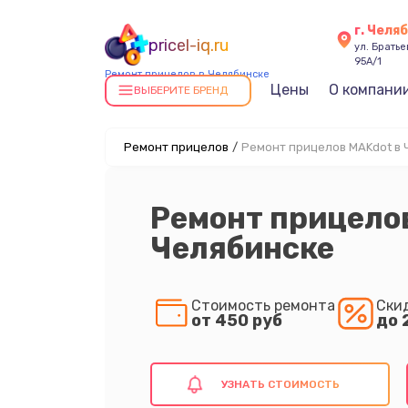
г. Челя
pricel-iq.ru
ул. Брать
95А/1
Ремонт прицелов в Челябинске
Цены
О компани
ВЫБЕРИТЕ БРЕНД
Ремонт прицелов
/
Ремонт прицелов MAKdot в 
Ремонт прицело
Челябинске
Стоимость ремонта
Ски
от 450 руб
до 
УЗНАТЬ СТОИМОСТЬ