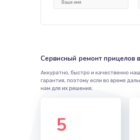
других устройств
Замена матрицы
Прошивка (Обновление ПО)
Замена USB порта
Сервисный ремонт прицелов в
Аккуратно, быстро и качественно на
Калибровка и настройка
гарантия, поэтому если во время дал
нам для их решения.
Ремонт электронно-лучевой тр
Замена микросхемы логики
5
Замена процессора