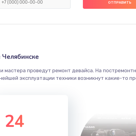
60 мин
1 год
20 мин
2 года
60 мин
3 года
 Челябинске
ши мастера проведут ремонт девайса. На постремонт
50 мин
3 года
ьнейшей эксплуатации техники возникнут какие-то пр
убки
50 мин
1 год
50 мин
2 года
24
40 мин
2 года