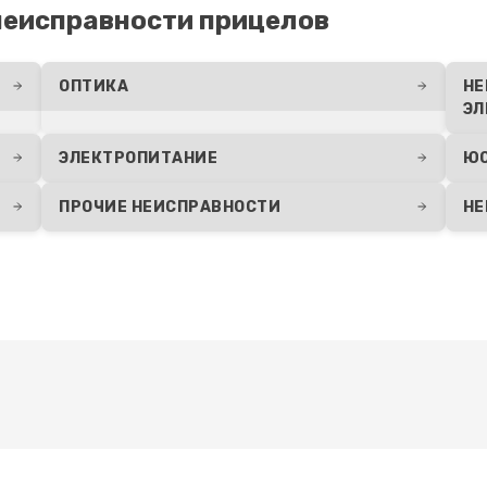
30 мин
1 год
еисправности прицелов
я влаги
40 мин
3 года
ОПТИКА
НЕ
ЭЛ
30 мин
2 года
ЭЛЕКТРОПИТАНИЕ
Ю
ПРОЧИЕ НЕИСПРАВНОСТИ
НЕ
Развернуть