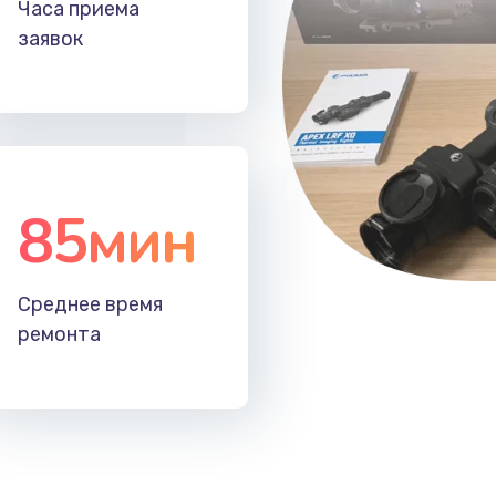
Часа приема
60 мин
1 год
заявок
20 мин
2 года
40 мин
1 год
50 мин
3 года
85мин
50 мин
3 года
Среднее время
20 мин
1 год
ремонта
м
30 мин
3 года