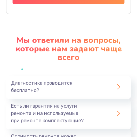
Заказать
Ремонт материнской платы
4500 руб.
Мы ответили на вопросы,
Заказать
которые нам задают чаще
всего
Профилактическая чистка
1000 руб.
Заказать
Диагностика проводится
бесплатно?
Прошивка BIOS
1920 руб.
Есть ли гарантия на услуги
Заказать
ремонта и на используемые
при ремонте комплектующие?
Замена северного моста
1440 руб.
Стоимость ремонта может