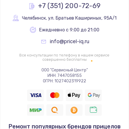
Заказать
+7 (351) 200-72-69
Замена реле
Челябинск
,
 ул. Братьев Кашириных, 95А/1
1000 руб.
Ежедневно с 9:00 до 21:00
Заказать
info@pricel-iq.ru
Замена термопредохранителя
Все консультации по телефону в нашем сервисе
700 руб.
совершенно бесплатны
Заказать
ООО "Сервисный Центр"
ИНН: 7447058155
ОГРН: 1027402319922
Замена ТЭНа
2500 руб.
Заказать
Замена шнура
1400 руб.
Ремонт популярных брендов прицелов