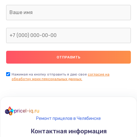
Заказать
Ремонт капиллярной трубки
400 руб.
Заказать
Замена блока питания
1000 руб.
Заказать
Нажимая на кнопку отправить я даю свое
согласие на
обработку моих персональных данных.
Прошивка / разблокировка
900 руб.
Заказать
pricel-iq.ru
Ремонт прицелов в Челябинске
Замена термостата
Контактная информация
1200 руб.