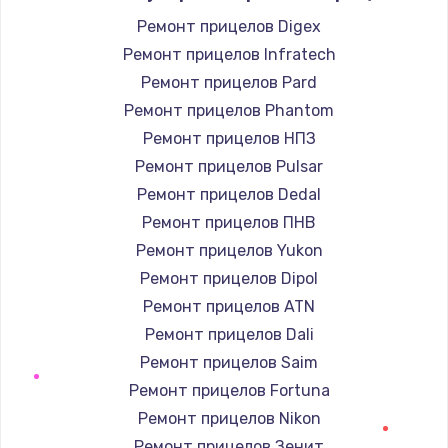
Заказать
Ремонт прицелов Digex
Ремонт прицелов Infratech
Замена / ремонт электронного модуля
управления
Ремонт прицелов Pard
600 руб.
Ремонт прицелов Phantom
Заказать
Ремонт прицелов НПЗ
Ремонт прицелов Pulsar
Замена конфорки
Ремонт прицелов Dedal
1100 руб.
Ремонт прицелов ПНВ
Заказать
Ремонт прицелов Yukon
Ремонт прицелов Dipol
Замена платы сенсора
Ремонт прицелов ATN
900 руб.
Ремонт прицелов Dali
Заказать
Ремонт прицелов Saim
Ремонт прицелов Fortuna
Замена регулятора режимов конфорки
Ремонт прицелов Nikon
900 руб.
Ремонт прицелов Зенит