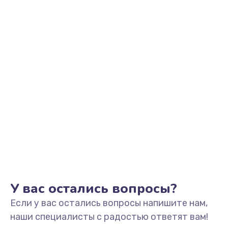
Заказать
Замена видеоадаптера (видеокарты)
1800 руб.
Заказать
Замена, перепайка чипа
1300 руб.
Заказать
Замена HDMI-разъема
650 руб.
Заказать
У вас остались вопросы?
Если у вас остались вопросы напишите нам,
Замена/Pемонт карбюратора
наши специалисты с радостью ответят вам!
1300 руб.