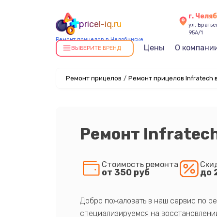
г. Челя
pricel-iq.ru
ул. Брать
95А/1
Ремонт прицелов в Челябинске
Цены
О компани
ВЫБЕРИТЕ БРЕНД
Ремонт прицелов
/
Ремонт прицелов Infratech 
Ремонт Infratec
Стоимость ремонта
Ски
от 350 руб
до 
Добро пожаловать в наш сервис по ре
специализируемся на восстановлении