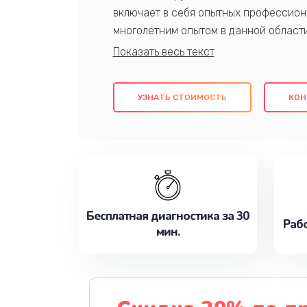
включает в себя опытных профессион
многолетним опытом в данной област
качественный ремонт с использовани
гарантируем качество всех проведенн
клиентам надежное и профессиональн
УЗНАТЬ СТОИМОСТЬ
КОН
потребности наилучшим образом. Не 
сейчас!
Бесплатная диагностика за 30
Рабо
мин.