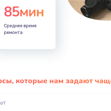
85мин
Среднее время
ремонта
осы, которые нам задают чащ
но?