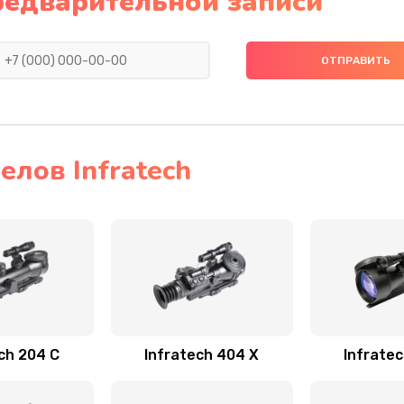
редварительной записи
лов Infratech
ch 204 С
Infratech 404 Х
Infrate