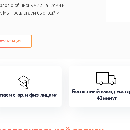
алов с обширными знаниями и
и. Мы предлагаем быстрый и
ем оригинальных компонентов, а также
ых работ. Наша цель - предоставить
ое обслуживание, удовлетворяя их
СУЛЬТАЦИЯ
медлите записаться на ремонт уже
Бесплатный выезд масте
таем с юр. и физ. лицами
40 минут