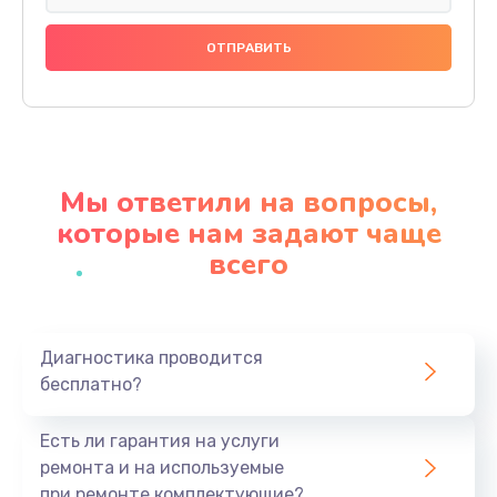
Замена праймера
1000 руб.
Заказать
Ремонт материнской платы
4500 руб.
Мы ответили на вопросы,
Заказать
которые нам задают чаще
всего
Профилактическая чистка
1000 руб.
Заказать
Диагностика проводится
бесплатно?
Прошивка BIOS
1920 руб.
Есть ли гарантия на услуги
Заказать
ремонта и на используемые
при ремонте комплектующие?