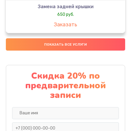
Замена задней крышки
650 руб.
Заказать
Замена аккумулятора
ПОКАЗАТЬ ВСЕ УСЛУГИ
4000 руб.
Заказать
Замена материнской платы
Скидка 20% по
1100 руб.
предварительной
Заказать
записи
Замена масла
750 руб.
Заказать