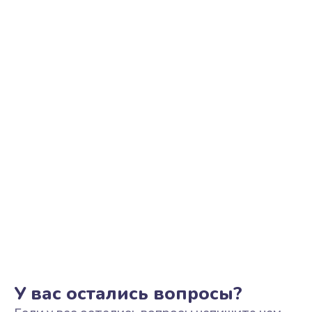
Ремонт цепи питания
2500 руб.
Заказать
Замена видеоадаптера (видеокарты)
1800 руб.
Заказать
Замена, перепайка чипа
1300 руб.
Заказать
Замена HDMI-разъема
650 руб.
Заказать
У вас остались вопросы?