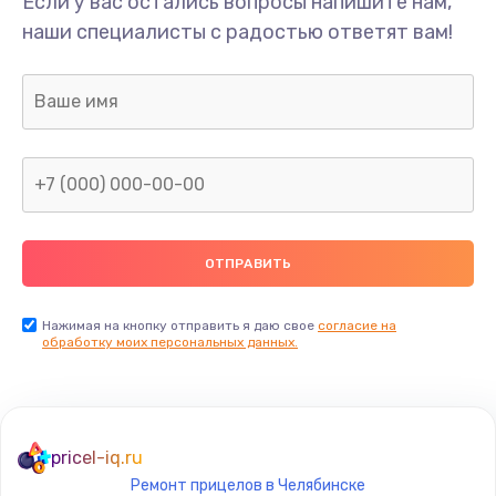
Если у вас остались вопросы напишите нам,
Замена/Pемонт карбюратора
наши специалисты с радостью ответят вам!
1300 руб.
Заказать
Ремонт капиллярной трубки
400 руб.
Заказать
Замена блока питания
1000 руб.
Заказать
Нажимая на кнопку отправить я даю свое
согласие на
обработку моих персональных данных.
Прошивка / разблокировка
900 руб.
Заказать
pricel-iq.ru
Ремонт прицелов в Челябинске