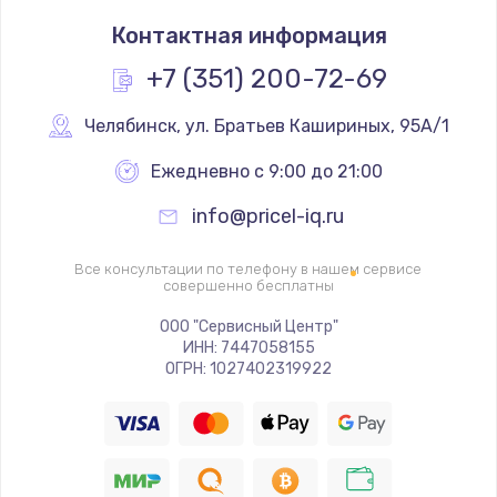
Замена термостата
Контактная информация
1200 руб.
Заказать
+7 (351) 200-72-69
Замена реле
Челябинск
,
 ул. Братьев Кашириных, 95А/1
1000 руб.
Ежедневно с 9:00 до 21:00
Заказать
info@pricel-iq.ru
Замена термопредохранителя
Все консультации по телефону в нашем сервисе
700 руб.
совершенно бесплатны
Заказать
ООО "Сервисный Центр"
ИНН: 7447058155
ОГРН: 1027402319922
Замена ТЭНа
2500 руб.
Заказать
Замена шнура