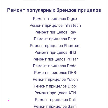
1400 руб.
Ремонт популярных брендов прицелов
Заказать
Ремонт прицелов Digex
Ремонт прицелов Infratech
Замена / ремонт электронного модуля
управления
Ремонт прицелов iRay
600 руб.
Ремонт прицелов Pard
Заказать
Ремонт прицелов Phantom
Ремонт прицелов НПЗ
Замена конфорки
Ремонт прицелов Pulsar
1100 руб.
Ремонт прицелов Dedal
Заказать
Ремонт прицелов ПНВ
Ремонт прицелов Yukon
Замена платы сенсора
Ремонт прицелов Dipol
900 руб.
Ремонт прицелов ATN
Заказать
Ремонт прицелов Dali
Ремонт прицелов Saim