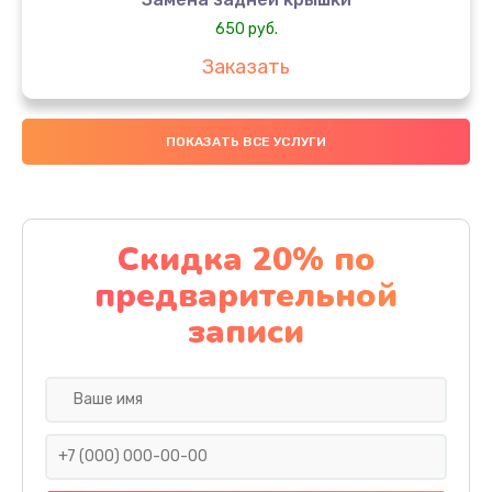
650 руб.
Заказать
Замена аккумулятора
ПОКАЗАТЬ ВСЕ УСЛУГИ
4000 руб.
Заказать
Замена материнской платы
Скидка 20% по
1100 руб.
предварительной
Заказать
записи
Замена масла
750 руб.
Заказать
Замена праймера