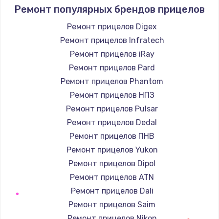
1400 руб.
Ремонт популярных брендов прицелов
Заказать
Ремонт прицелов Digex
Ремонт прицелов Infratech
Замена / ремонт электронного модуля
управления
Ремонт прицелов iRay
600 руб.
Ремонт прицелов Pard
Заказать
Ремонт прицелов Phantom
Ремонт прицелов НПЗ
Замена конфорки
Ремонт прицелов Pulsar
1100 руб.
Ремонт прицелов Dedal
Заказать
Ремонт прицелов ПНВ
Ремонт прицелов Yukon
Замена платы сенсора
Ремонт прицелов Dipol
900 руб.
Ремонт прицелов ATN
Заказать
Ремонт прицелов Dali
Ремонт прицелов Saim
Замена регулятора режимов конфорки
Ремонт прицелов Nikon