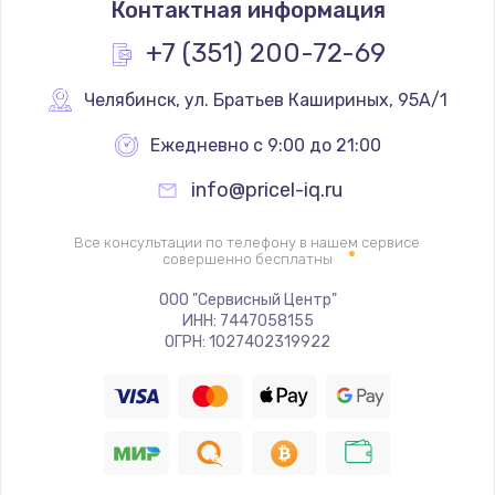
Контактная информация
1200 руб.
Заказать
+7 (351) 200-72-69
Замена реле
Челябинск
,
 ул. Братьев Кашириных, 95А/1
1000 руб.
Ежедневно с 9:00 до 21:00
Заказать
info@pricel-iq.ru
Замена термопредохранителя
Все консультации по телефону в нашем сервисе
700 руб.
совершенно бесплатны
Заказать
ООО "Сервисный Центр"
ИНН: 7447058155
ОГРН: 1027402319922
Замена ТЭНа
2500 руб.
Заказать
Замена шнура