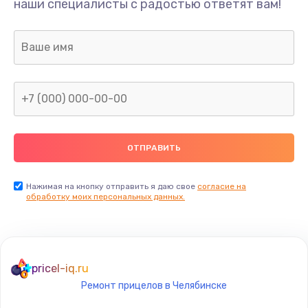
наши специалисты с радостью ответят вам!
1300 руб.
Заказать
Ремонт капиллярной трубки
400 руб.
Заказать
Замена блока питания
1000 руб.
Заказать
Нажимая на кнопку отправить я даю свое
согласие на
обработку моих персональных данных.
Прошивка / разблокировка
900 руб.
Заказать
pricel-iq.ru
Ремонт прицелов в Челябинске
Замена термостата