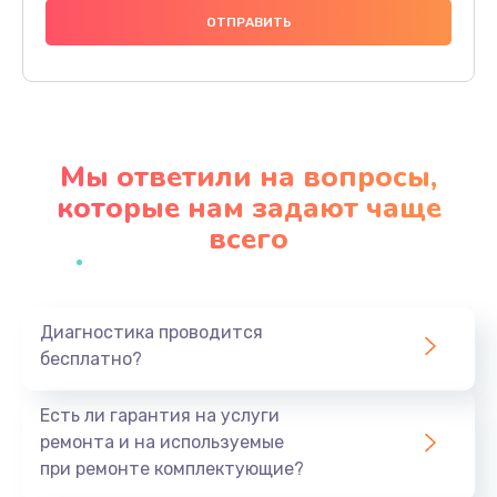
1000 руб.
Заказать
Ремонт материнской платы
4500 руб.
Мы ответили на вопросы,
Заказать
которые нам задают чаще
всего
Профилактическая чистка
1000 руб.
Заказать
Диагностика проводится
бесплатно?
Прошивка BIOS
1920 руб.
Есть ли гарантия на услуги
Заказать
ремонта и на используемые
при ремонте комплектующие?
Замена северного моста