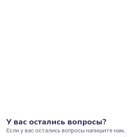
2500 руб.
Заказать
Замена видеоадаптера (видеокарты)
1800 руб.
Заказать
Замена, перепайка чипа
1300 руб.
Заказать
Замена HDMI-разъема
650 руб.
Заказать
У вас остались вопросы?
Если у вас остались вопросы напишите нам,
Замена/Pемонт карбюратора