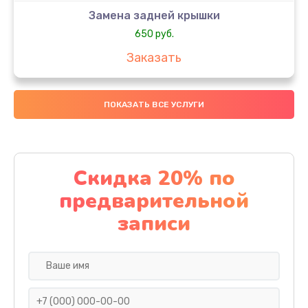
Замена задней крышки
650 руб.
Заказать
Замена аккумулятора
ПОКАЗАТЬ ВСЕ УСЛУГИ
4000 руб.
Заказать
Замена материнской платы
Скидка 20% по
1100 руб.
предварительной
Заказать
записи
Замена масла
750 руб.
Заказать