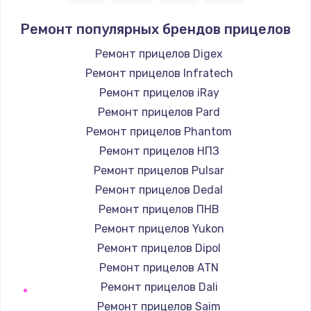
1400 руб.
Ремонт популярных брендов прицелов
Заказать
Ремонт прицелов Digex
Ремонт прицелов Infratech
Замена / ремонт электронного модуля
управления
Ремонт прицелов iRay
600 руб.
Ремонт прицелов Pard
Заказать
Ремонт прицелов Phantom
Ремонт прицелов НПЗ
Замена конфорки
Ремонт прицелов Pulsar
1100 руб.
Ремонт прицелов Dedal
Заказать
Ремонт прицелов ПНВ
Ремонт прицелов Yukon
Замена платы сенсора
Ремонт прицелов Dipol
900 руб.
Ремонт прицелов ATN
Заказать
Ремонт прицелов Dali
Ремонт прицелов Saim