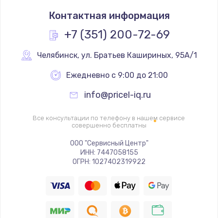
Замена термостата
Контактная информация
1200 руб.
Заказать
+7 (351) 200-72-69
Замена реле
Челябинск
,
 ул. Братьев Кашириных, 95А/1
1000 руб.
Ежедневно с 9:00 до 21:00
Заказать
info@pricel-iq.ru
Замена термопредохранителя
Все консультации по телефону в нашем сервисе
700 руб.
совершенно бесплатны
Заказать
ООО "Сервисный Центр"
ИНН: 7447058155
ОГРН: 1027402319922
Замена ТЭНа
2500 руб.
Заказать
Замена шнура