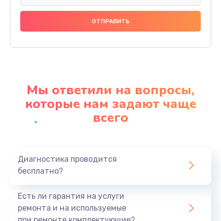
Замена праймера
1000 руб.
Заказать
Ремонт материнской платы
4500 руб.
Мы ответили на вопросы,
Заказать
которые нам задают чаще
всего
Профилактическая чистка
1000 руб.
Заказать
Диагностика проводится
бесплатно?
Прошивка BIOS
1920 руб.
Есть ли гарантия на услуги
Заказать
ремонта и на используемые
при ремонте комплектующие?