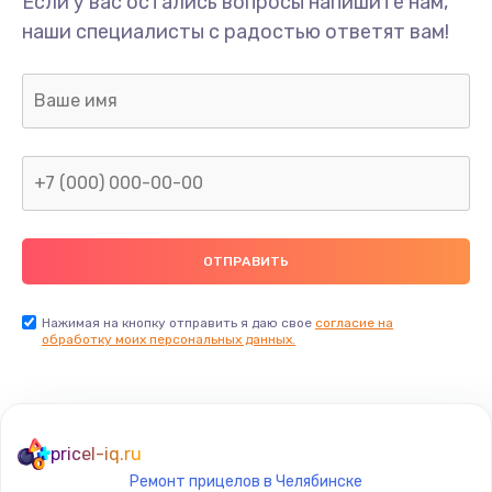
Если у вас остались вопросы напишите нам,
Замена/Pемонт карбюратора
наши специалисты с радостью ответят вам!
1300 руб.
Заказать
Ремонт капиллярной трубки
400 руб.
Заказать
Замена блока питания
1000 руб.
Заказать
Нажимая на кнопку отправить я даю свое
согласие на
обработку моих персональных данных.
Прошивка / разблокировка
900 руб.
Заказать
pricel-iq.ru
Ремонт прицелов в Челябинске