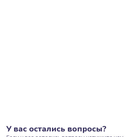
Ремонт цепи питания
2500 руб.
Заказать
Замена видеоадаптера (видеокарты)
1800 руб.
Заказать
Замена, перепайка чипа
1300 руб.
Заказать
Замена HDMI-разъема
650 руб.
Заказать
У вас остались вопросы?