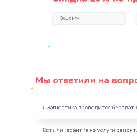
Профилактическая чистка
Прошивка BIOS
Замена северного моста
Ремонт южного моста
Мы ответили на вопр
Замена батарейки BIOS
Настройка BIOS
Диагностика проводится бесплат
Ремонт цепи питания
Есть ли гарантия на услуги ремон
Замена видеоадаптера (видеок