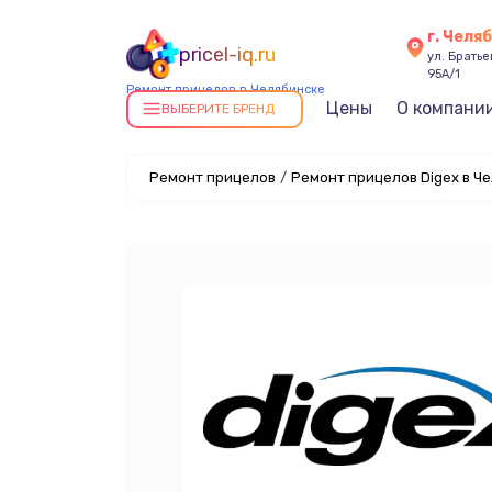
г. Челя
pricel-iq.ru
ул. Брать
95А/1
Ремонт прицелов в Челябинске
Цены
О компани
ВЫБЕРИТЕ БРЕНД
Ремонт прицелов
/
Ремонт прицелов Digex в Ч