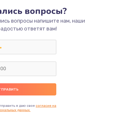
тались вопросы?
ать
лись вопросы напишите нам, наши
радостью ответят вам!
ать
ать
ать
ать
ать
тправить я даю свое
согласие на
ональных данных.
ать