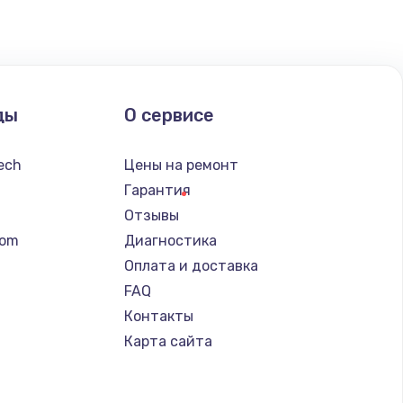
ать
ать
ды
О сервисе
ать
tech
Цены на ремонт
ать
Гарантия
Отзывы
ать
tom
Диагностика
Оплата и доставка
ать
FAQ
Контакты
ать
Карта сайта
ать