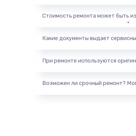
Замена, перепайка чипа
Стоимость ремонта может быть и
Замена HDMI-разъема
Какие документы выдает сервисны
Замена/Pемонт карбюратора
При ремонте используются оригин
Ремонт капиллярной трубки
Замена блока питания
Возможен ли срочный ремонт? Мог
Прошивка / разблокировка
Замена термостата
Замена реле