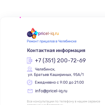
Замена сенсорного датчика
Замена сигнальной лампы
Замена системной платы
pricel-iq.ru
Ремонт прицелов в Челябинске
Замена температурного датчик
Контактная информация
Замена электроконфорки
+7 (351) 200-72-69
Челябинск
,
Техобслуживание
 ул. Братьев Кашириных, 95А/1
Ежедневно с 9:00 до 21:00
Установка / подключение / дем
info@pricel-iq.ru
Прошивка
Все консультации по телефону в нашем сервисе
совершенно бесплатны