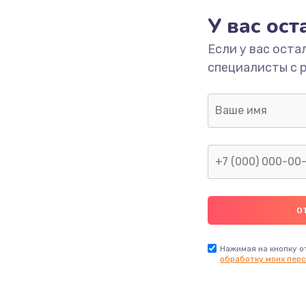
У вас ос
700 руб.
Заказ
Если у вас оста
специалисты с 
2500 руб.
Заказ
1400 руб.
Заказ
модуля
600 руб.
Заказ
1100 руб.
Заказ
900 руб.
Заказ
Нажимая на кнопку о
обработку моих перс
нфорки
900 руб.
Заказ