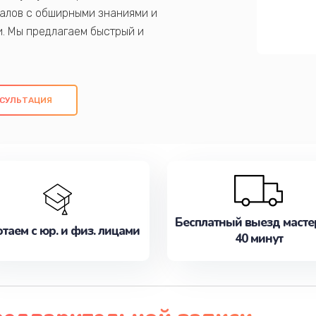
алов с обширными знаниями и
и. Мы предлагаем быстрый и
ем оригинальных компонентов, а также
ых работ. Наша цель - предоставить
ое обслуживание, удовлетворяя их
СУЛЬТАЦИЯ
медлите записаться на ремонт уже
Бесплатный выезд масте
таем с юр. и физ. лицами
40 минут