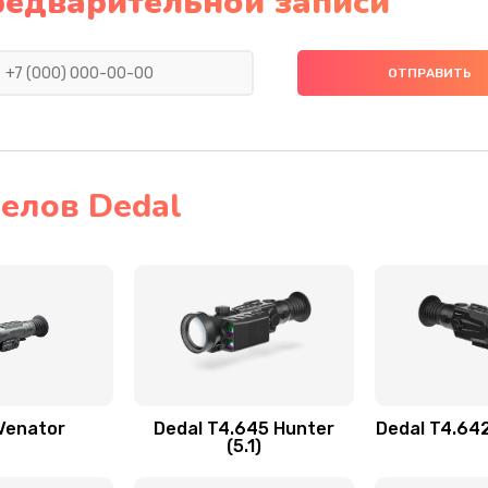
редварительной записи
елов Dedal
Venator
Dedal T4.645 Hunter
Dedal T4.64
(5.1)