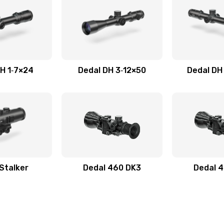
H 1‑7×24
Dedal DH 3‑12×50
Dedal DH
Stalker
Dedal 460 DK3
Dedal 