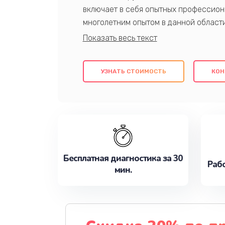
включает в себя опытных профессион
многолетним опытом в данной област
качественный ремонт с использовани
гарантируем качество всех проведенн
клиентам надежное и профессиональн
УЗНАТЬ СТОИМОСТЬ
КОН
потребности наилучшим образом. Не 
сейчас!
Бесплатная диагностика за 30
Рабо
мин.