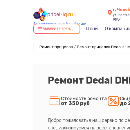
г. Челя
pricel-iq.ru
ул. Брать
95А/1
Ремонт прицелов в Челябинске
Цены
О компани
ВЫБЕРИТЕ БРЕНД
Ремонт прицелов
/
Ремонт прицелов Dedal в Ч
Ремонт Dedal DH
Стоимость ремонта
Ски
от 350 руб
до 
Добро пожаловать в наш сервис по ре
специализируемся на восстановлении