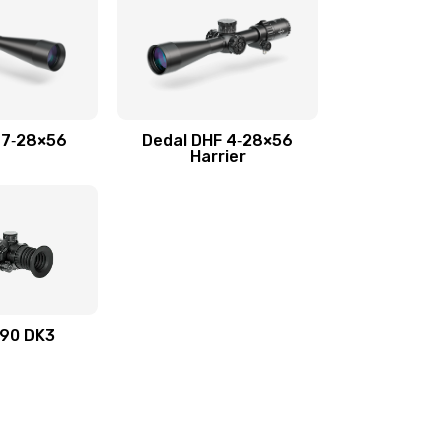
 7‑28×56
Dedal DHF 4‑28×56
Harrier
490 DK3