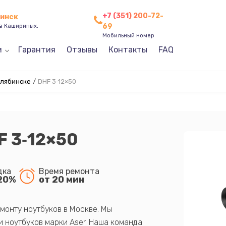
+7 (351) 200-72-
бинск
69
ев Кашириных,
Мобильный номер
и
Гарантия
Отзывы
Контакты
FAQ
елябинске
/
DHF 3‑12×50
F 3‑12×50
дка
Время ремонта
20%
от 20 мин
монту ноутбуков в Москве. Мы
 ноутбуков марки Aser. Наша команда