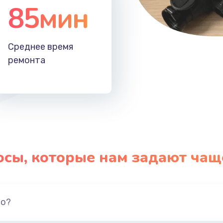
85мин
Среднее время
ремонта
осы, которые нам задают чащ
но?