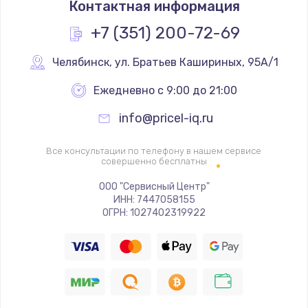
Контактная информация
1200 руб.
Заказать
+7 (351) 200-72-69
Замена реле
Челябинск
,
 ул. Братьев Кашириных, 95А/1
1000 руб.
Ежедневно с 9:00 до 21:00
Заказать
info@pricel-iq.ru
Замена термопредохранителя
Все консультации по телефону в нашем сервисе
700 руб.
совершенно бесплатны
Заказать
ООО "Сервисный Центр"
ИНН: 7447058155
ОГРН: 1027402319922
Замена ТЭНа
2500 руб.
Заказать
Замена шнура