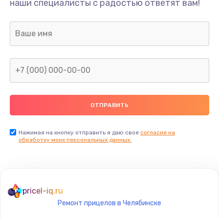
наши специалисты с радостью ответят вам!
1300 руб.
Заказать
Ремонт капиллярной трубки
400 руб.
Заказать
Замена блока питания
1000 руб.
Заказать
Нажимая на кнопку отправить я даю свое
согласие на
обработку моих персональных данных.
Прошивка / разблокировка
900 руб.
Заказать
pricel-iq.ru
Ремонт прицелов в Челябинске
Замена термостата