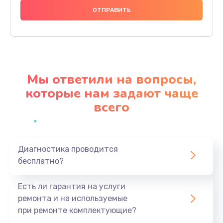
1000 руб.
Заказать
Ремонт материнской платы
4500 руб.
Мы ответили на вопросы,
Заказать
которые нам задают чаще
всего
Профилактическая чистка
1000 руб.
Заказать
Диагностика проводится
бесплатно?
Прошивка BIOS
1920 руб.
Есть ли гарантия на услуги
Заказать
ремонта и на используемые
при ремонте комплектующие?
Замена северного моста