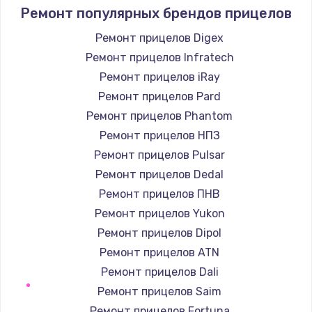
1400 руб.
Ремонт популярных брендов прицелов
Заказать
Ремонт прицелов Digex
Ремонт прицелов Infratech
Замена / ремонт электронного модуля
управления
Ремонт прицелов iRay
600 руб.
Ремонт прицелов Pard
Заказать
Ремонт прицелов Phantom
Ремонт прицелов НПЗ
Замена конфорки
Ремонт прицелов Pulsar
1100 руб.
Ремонт прицелов Dedal
Заказать
Ремонт прицелов ПНВ
Ремонт прицелов Yukon
Замена платы сенсора
Ремонт прицелов Dipol
900 руб.
Ремонт прицелов ATN
Заказать
Ремонт прицелов Dali
Ремонт прицелов Saim
Замена регулятора режимов конфорки
Ремонт прицелов Fortuna