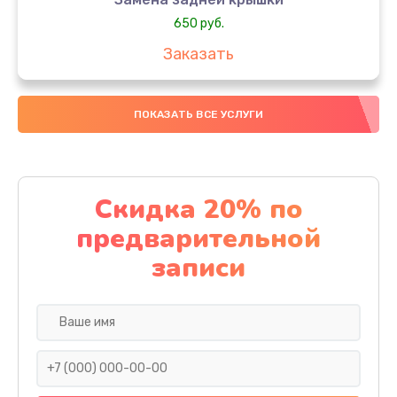
650 руб.
Заказать
Замена аккумулятора
ПОКАЗАТЬ ВСЕ УСЛУГИ
4000 руб.
Заказать
Замена материнской платы
Скидка 20% по
1100 руб.
предварительной
Заказать
записи
Замена масла
750 руб.
Заказать
Замена праймера