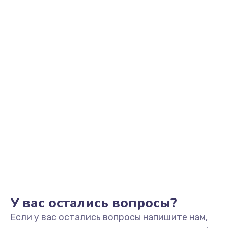
2500 руб.
Заказать
Замена видеоадаптера (видеокарты)
1800 руб.
Заказать
Замена, перепайка чипа
1300 руб.
Заказать
Замена HDMI-разъема
650 руб.
Заказать
У вас остались вопросы?
Если у вас остались вопросы напишите нам,
Замена/Pемонт карбюратора